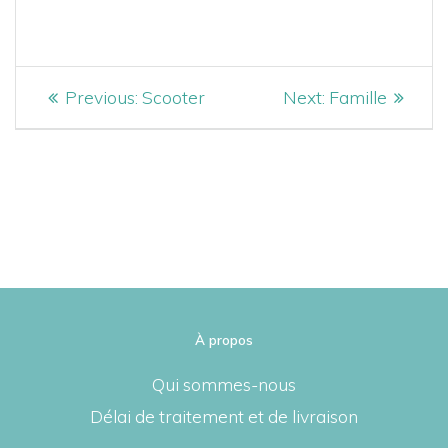
NAVIGATION
Previous
Next
Previous:
Scooter
Next:
Famille
post:
post:
DE
L’ARTICLE
À propos
Qui sommes-nous
Délai de traitement et de livraison