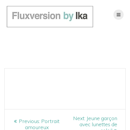
Skip
to
content
Scooter
NAVIGATION
Next
Next:
Jeune garçon
Previous
Previous:
Portrait
post:
avec lunettes de
DE
post:
amoureux